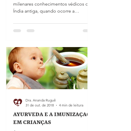
milenares conhecimentos védicos da
Índia antiga, quando ocorre a
concepção, há além da junção do
óvulo e...
Dra. Ananda Ruguê
31 de out. de 2018
4 min de leitura
AYURVEDA E A IMUNIZAÇAO
EM CRIANÇAS